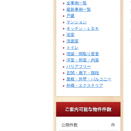
全事例一覧
最新事例一覧
戸建
マンション
キッチン・ＬＤＫ
浴室
洗面室
トイレ
増築・間取り変更
洋室・和室・内装
バリアフリー
玄関・廊下・階段
屋根・外壁・バルコニー
外構・エクステリア
公開件数
件