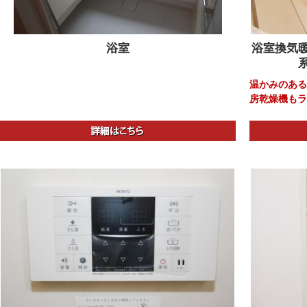
浴室
浴室換気
温かみのある
房乾燥機もラ