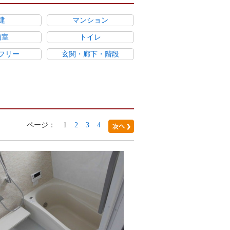
建
マンション
面室
トイレ
フリー
玄関・廊下・階段
ページ：
1
2
3
4