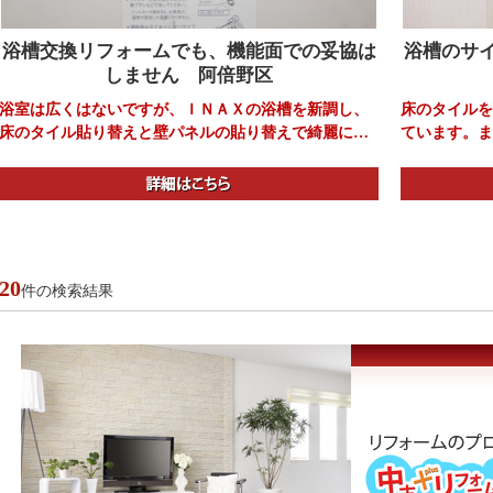
浴槽交換リフォームでも、機能面での妥協は
浴槽のサ
しません 阿倍野区
浴室は広くはないですが、ＩＮＡＸの浴槽を新調し、
床のタイルを
床のタイル貼り替えと壁パネルの貼り替えで綺麗にな
ています。ま
りました。 サーモカランや追炊き機能も付いており、
とくつろげる
機能面では妥協していません。
20
件の検索結果