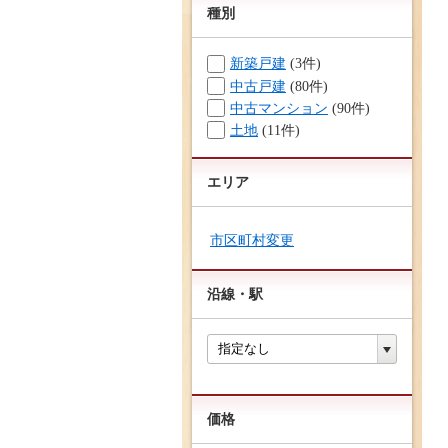
種別
新築戸建
(3件)
中古戸建
(80件)
中古マンション
(90件)
土地
(11件)
エリア
市区町村変更
沿線・駅
価格