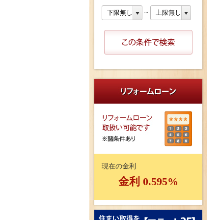
~
現在の金利
金利 0.595%