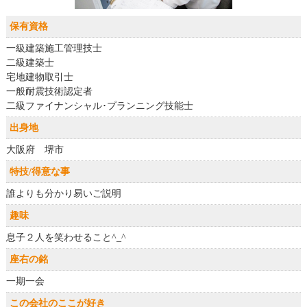
保有資格
一級建築施工管理技士
二級建築士
宅地建物取引士
一般耐震技術認定者
二級ファイナンシャル･プランニング技能士
出身地
大阪府 堺市
特技/得意な事
誰よりも分かり易いご説明
趣味
息子２人を笑わせること^_^
座右の銘
一期一会
この会社のここが好き