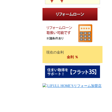
現在の金利
金利
％